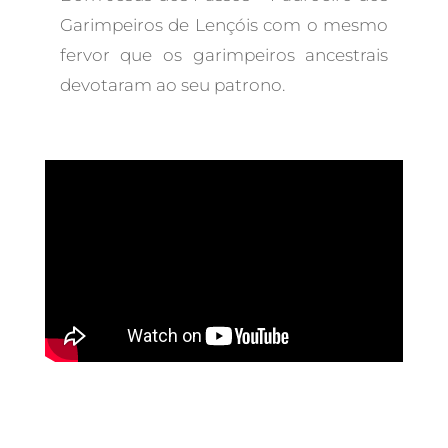
Garimpeiros de Lençóis com o mesmo
fervor que os garimpeiros ancestrais
devotaram ao seu patrono.